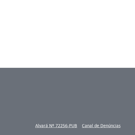
Alvará Nº 72256-PUB
Canal de Denúncias